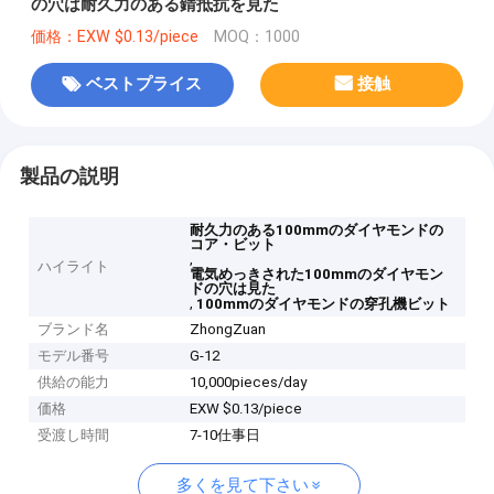
の穴は耐久力のある錆抵抗を見た
価格：EXW $0.13/piece
MOQ：1000
ベストプライス
接触
製品の説明
耐久力のある100mmのダイヤモンドの
コア・ビット
,
ハイライト
電気めっきされた100mmのダイヤモン
ドの穴は見た
,
100mmのダイヤモンドの穿孔機ビット
ブランド名
ZhongZuan
モデル番号
G-12
供給の能力
10,000pieces/day
価格
EXW $0.13/piece
受渡し時間
7-10仕事日
多くを見て下さい