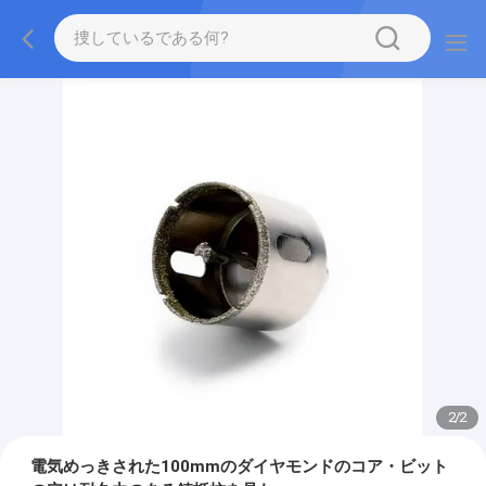
2
/
2
電気めっきされた100mmのダイヤモンドのコア・ビット